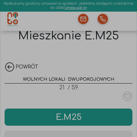
Wydłużamy godziny umawiania spotkań - jesteśmy dostępni codziennie
do 20.00
Umów się! >>
Mieszkanie E.M25
POWRÓT
WOLNYCH LOKALI
DWUPOKOJOWYCH
21
/
59
E.M25