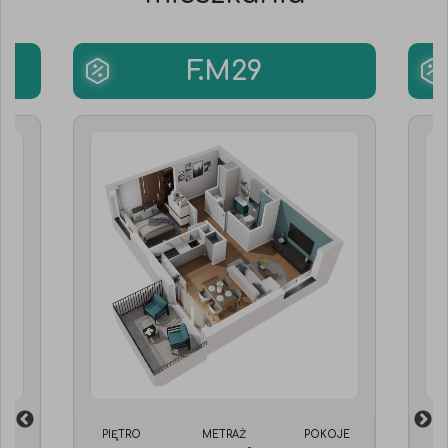
F.M29
JE
PIĘTRO
METRAŻ
POKOJE
P