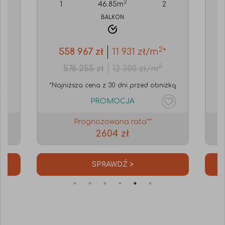
2
1
46.85
m
2
BALKON
2
558 967
zł
11 931
zł/m
*
2
576 255
zł
12 300
zł/m
żką
*Najniższa cena z 30 dni przed obniżką
*N
PROMOCJA
Prognozowana rata**
2604 zł
SPRAWDŹ >