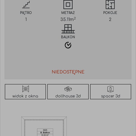
PIĘTRO
METRAŻ
POKOJE
2
1
35.11
m
2
BALKON
NIEDOSTĘPNE
widok z okna
dollhouse 3d
spacer 3d