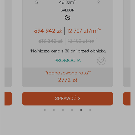
2
3
46.82
m
2
BALKON
2
*
594 942
zł
12 707
zł/m
*
2
613 342
zł
13 100
zł/m
żką
*Najniższa cena z 30 dni przed obniżką
*N
PROMOCJA
Prognozowana rata**
2772 zł
SPRAWDŹ >