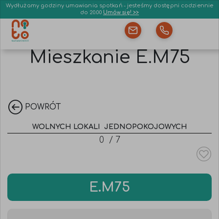
Wydłużamy godziny umawiania spotkań - jesteśmy dostępni codziennie
do 20.00
Umów się! >>
Mieszkanie E.M75
POWRÓT
WOLNYCH LOKALI
JEDNOPOKOJOWYCH
0
/
7
E.M75