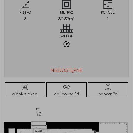
PIĘTRO
METRAŻ
POKOJE
2
3
30.52
m
1
BALKON
NIEDOSTĘPNE
widok z okna
dollhouse 3d
spacer 3d