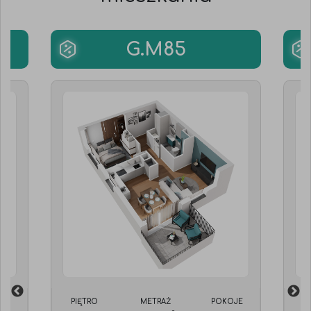
G.M85
JE
PIĘTRO
METRAŻ
POKOJE
P