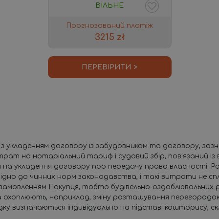
ВІЛЬНЕ
Прогнозований платіж
3215 zł
ПЕРЕВІРИТИ >
 укладенням договору із забудовником та договору, зазначен
витрат на нотаріальний тариф і судовий збір, пов’язаний і
 на укладення договору про передачу права власності. Ро
ідно до чинних норм законодавства, і такі витрати не с
замовленням Покупця, тобто будівельно-оздоблювальних роб
хоплюють, наприклад, зміну розташування перегородок, 
дку визначаються індивідуально на підставі кошторису, 