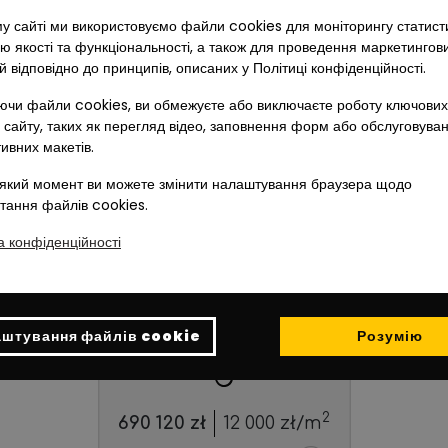
у сайті ми використовуємо файли cookies для моніторингу статист
ю якості та функціональності, а також для проведення маркетингов
й відповідно до принципів, описаних у Політиці конфіденційності.
чи файли cookies, ви обмежуєте або виключаєте роботу ключових
 сайту, таких як перегляд відео, заповнення форм або обслуговува
тивних макетів.
який момент ви можете змінити налаштування браузера щодо
тання файлів cookies.
а конфіденційності
ПОВЕРХ
ПЛОЩА
КІМНАТИ
2
1
57.51
m
3
штування файлів cookie
Розумію
БАЛКОН
2
690 120
zł
12 000
zł/m