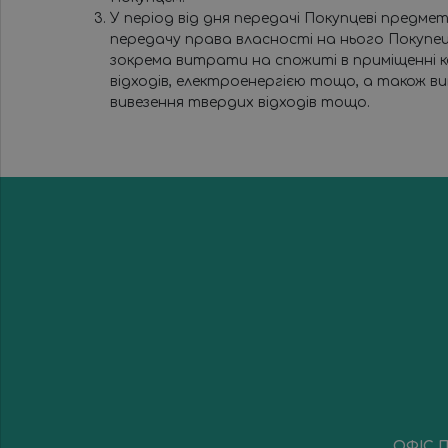
У період від дня передачі Покупцеві предм
передачу права власності на нього Покупе
зокрема витрати на спожиті в приміщенні к
відходів, електроенергією тощо, а також в
вивезення твердих відходів тощо.
ОФІС П