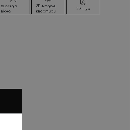
вигляд з
3D-модель
3D-тур
вікна
квартири
ри