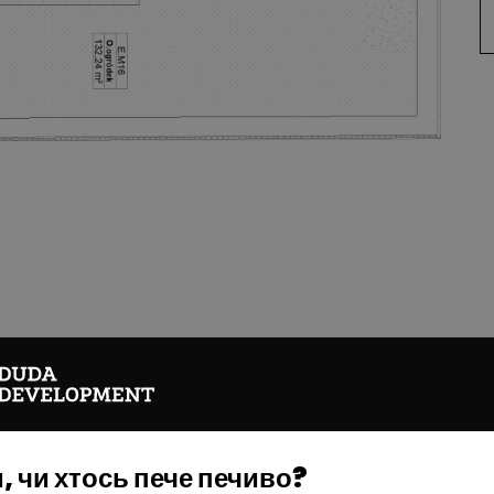
ерегляньте подібні кварти
H.M38
 чи хтось пече печиво?