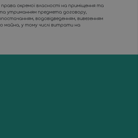
я права окремої власності на приміщення та
єю та утриманням предмета договору,
опостачанням, водовідведенням, вивезенням
го майна, у тому числі витрати на