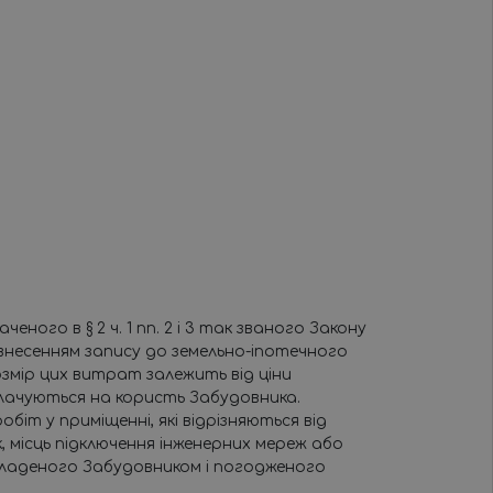
ого в § 2 ч. 1 пп. 2 і 3 так званого Закону
з внесенням запису до земельно-іпотечного
змір цих витрат залежить від ціни
плачуються на користь Забудовника.
іт у приміщенні, які відрізняються від
місць підключення інженерних мереж або
складеного Забудовником і погодженого