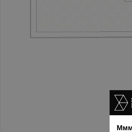
П
Ммм,