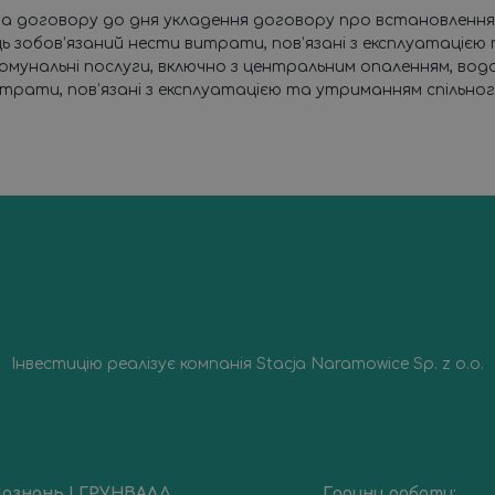
ета договору до дня укладення договору про встановленн
ць зобов’язаний нести витрати, пов’язані з експлуатаці
омунальні послуги, включно з центральним опаленням, вод
итрати, пов’язані з експлуатацією та утриманням спільно
Інвестицію реалізує компанія Stacja Naramowice Sp. z o.o.
ознань | ГРУНВАЛД
Години роботи: