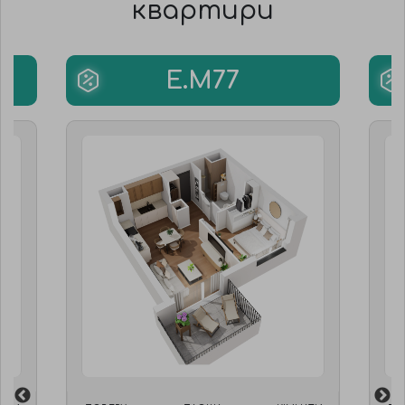
квартири
E.M77