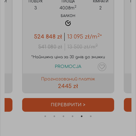
НАТИ
ПОВЕРХ
ПЛОЩА
КІМНАТИ
ПО
2
2
3
40.08
m
2
БАЛКОН
2
524 848
zł
13 095
zł/m
*
2
541 080
zł
13 500
zł/m
ки
*Найнижча ціна за 30 днів до знижки
*
PROMOCJA
Прогнозований платіж
2445 zł
ПЕРЕВІРИТИ >