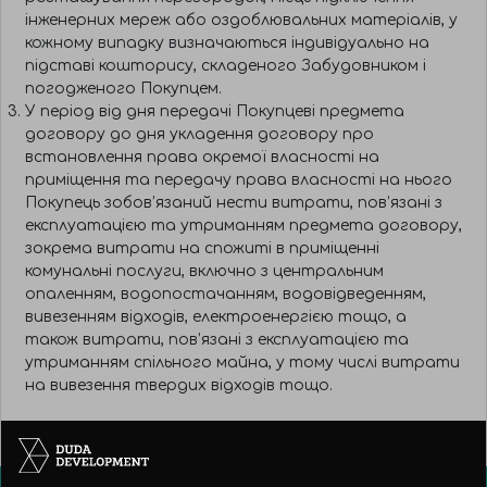
інженерних мереж або оздоблювальних матеріалів, у
кожному випадку визначаються індивідуально на
підставі кошторису, складеного Забудовником і
погодженого Покупцем.
У період від дня передачі Покупцеві предмета
договору до дня укладення договору про
встановлення права окремої власності на
приміщення та передачу права власності на нього
Покупець зобов’язаний нести витрати, пов’язані з
експлуатацією та утриманням предмета договору,
зокрема витрати на спожиті в приміщенні
комунальні послуги, включно з центральним
опаленням, водопостачанням, водовідведенням,
вивезенням відходів, електроенергією тощо, а
також витрати, пов’язані з експлуатацією та
утриманням спільного майна, у тому числі витрати
на вивезення твердих відходів тощо.