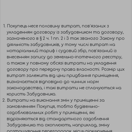
Покупець несе половину витрат, пов’язаних з
укладенням договору із забудовником та договору,
зазначеного в § 2 ч. 1 пп. 2 і 3 так званого Закону про
діяльність забудовників, у тому числі витрат на
нотаріальний тариф і судовий збір, пов’язаний із
внесенням запису до земельно-іпотечного реєстру,
а також у повному обсязі витрати на укладення
договору про передачу права власності. Розмір цих
витрат залежить від ціни придбання приміщення,
визначається відповідно до чинних норм
законодавства, і такі витрати не сплачуються на
користь Забудовника.
Витрати на виконання змін у приміщенні за
замовленням Покупця, тобто будівельно-
оздоблювальних робіт у приміщенні, які
відрізняються від стандартного оздоблення
Забудовника та охоплюють, наприклад, зміну
розташування перегородок, місць підключення