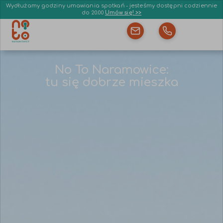
Wydłużamy godziny umawiania spotkań - jesteśmy dostępni codziennie
do 20.00
Umów się! >>
No To Naramowice:
tu się dobrze mieszka