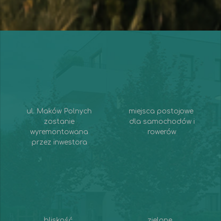
ul. Maków Polnych
miejsca postojowe
zostanie
dla samochodów i
wyremontowana
rowerów
przez inwestora
bliskość
zielone