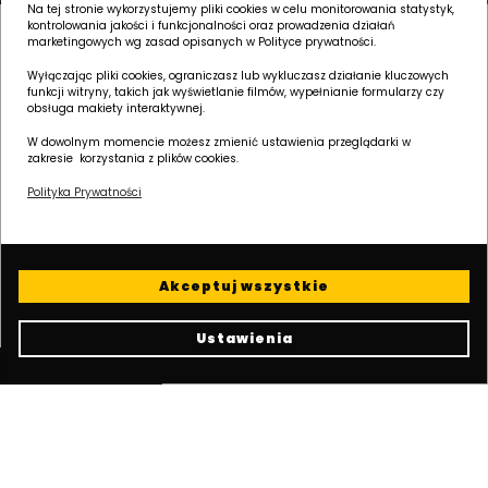
Na tej stronie wykorzystujemy pliki cookies w celu monitorowania statystyk,
kontrolowania jakości i funkcjonalności oraz prowadzenia działań
marketingowych wg zasad opisanych w Polityce prywatności.
Blisko Twoich
Wyłączając pliki cookies, ograniczasz lub wykluczasz działanie kluczowych
funkcji witryny, takich jak wyświetlanie filmów, wypełnianie formularzy czy
potrzeb
obsługa makiety interaktywnej.
W dowolnym momencie możesz zmienić ustawienia przeglądarki w
zakresie korzystania z plików cookies.
Do każdej realizacji podchodzimy
Polityka Prywatności
kompleksowo, myśląc nie tylko o projekcie
inwestycji, ale i jej otoczeniu. Na pierwszym
miejscu stawiamy potrzeby mieszkańców.
Rozumiemy, że nikt nie lubi brnąć
Akceptuj wszystkie
w błocie w drodze do domu i co tydzień
odwiedzać myjni, żeby wyczyścić ochlapany
Ustawienia
samochód.
Polityka cookies