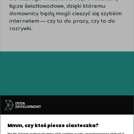
łącze światłowodowe, dzięki któremu
domownicy będą mogli cieszyć się szybkim
internetem — czy to do pracy, czy to do
rozrywki.
SIEDZIBA Poznań | GRUNWALD
Mmm, czy ktoś piecze ciasteczka?
Palacza 144, 60-278 Poznań
Na tej stronie wykorzystujemy pliki cookies w celu monitorowania statystyk,