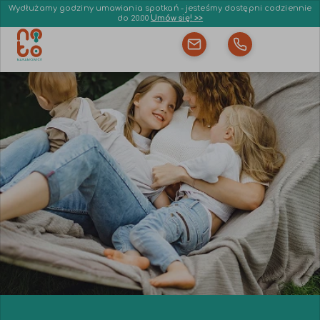
Wydłużamy godziny umawiania spotkań - jesteśmy dostępni codziennie
do 20.00
Umów się! >>